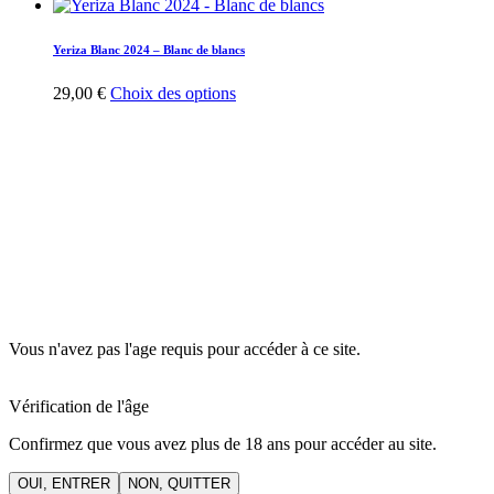
sur
la
page
Yeriza Blanc 2024 – Blanc de blancs
du
produit
Ce
29,00
€
Choix des options
produit
a
plusieurs
variations.
Les
options
peuvent
être
choisies
sur
la
page
Vous n'avez pas l'age requis pour accéder à ce site.
du
produit
Vérification de l'âge
Confirmez que vous avez plus de 18 ans pour accéder au site.
OUI, ENTRER
NON, QUITTER