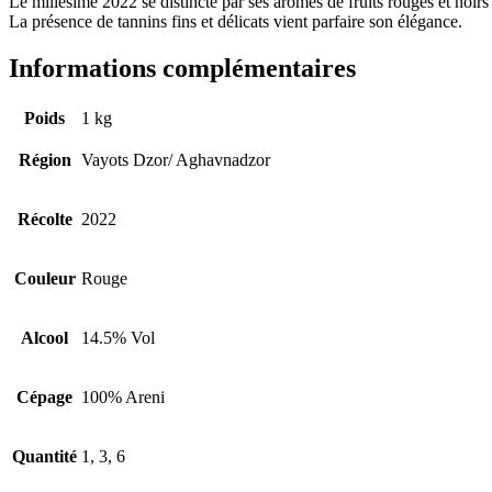
Le millésime 2022 se distincte par ses arômes de fruits rouges et noirs 
La présence de tannins fins et délicats vient parfaire son élégance.
Informations complémentaires
Poids
1 kg
Région
Vayots Dzor/ Aghavnadzor
Récolte
2022
Couleur
Rouge
Alcool
14.5% Vol
Cépage
100% Areni
Quantité
1, 3, 6