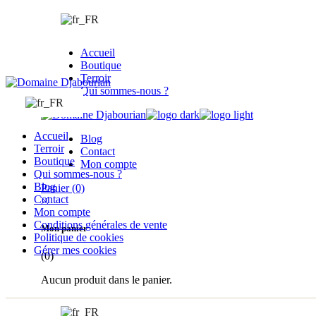
Passez
au
contenu
Accueil
Boutique
Terroir
Qui sommes-nous ?
Accueil
Blog
Terroir
Contact
Boutique
Mon compte
Qui sommes-nous ?
Blog
Panier
(0)
Contact
Mon compte
Conditions générales de vente
Mon panier
Politique de cookies
Gérer mes cookies
(0)
Aucun produit dans le panier.