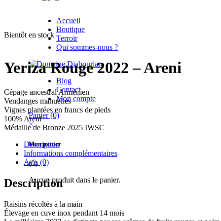
Accueil
Boutique
Bientôt en stock
Terroir
Qui sommes-nous ?
Yeriza Rouge 2022 – Areni
Blog
Contact
Cépage ancestral Arménien
Mon compte
Vendanges manuelles
Vignes plantées en francs de pieds
Panier
(0)
100% Areni
Médaille de Bronze 2025 IWSC
Mon panier
Description
Informations complémentaires
Avis (0)
(0)
Aucun produit dans le panier.
Description
Raisins récoltés à la main
Élevage en cuve inox pendant 14 mois