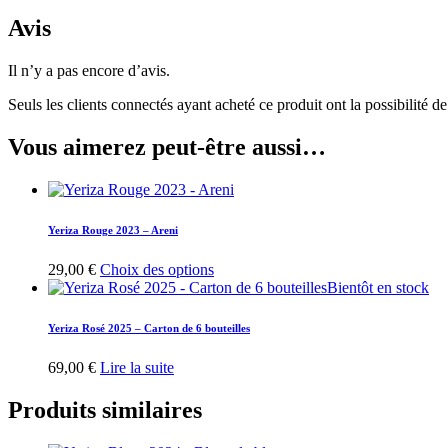
Avis
Il n’y a pas encore d’avis.
Seuls les clients connectés ayant acheté ce produit ont la possibilité de 
Vous aimerez peut-être aussi…
Yeriza Rouge 2023 – Areni
Ce
29,00
€
Choix des options
produit
Bientôt en stock
a
plusieurs
Yeriza Rosé 2025 – Carton de 6 bouteilles
variations.
Les
69,00
€
Lire la suite
options
peuvent
Produits similaires
être
choisies