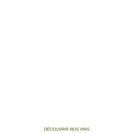
DOMAINE
DJABOURIAN
Depuis 2020
DÉCOUVRIR NOS VINS